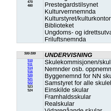
470
Prestegardstilsynet
480
Kulturvernnemnda
Kulturstyret/kulturkontor
Biblioteket
Ungdoms- og idrettsutva
Friluftsnemnda
500-599
UNDERVISNING
510
Skulekommisjonen/skul
511
Nemnder osb. oppnemnd
514
516
Byggenemnd for NN sk
520
521
Samstyret for alle sku
522
523
Einskilde skular
524
Framhaldsskular
Realskular
Vidaregåande skular