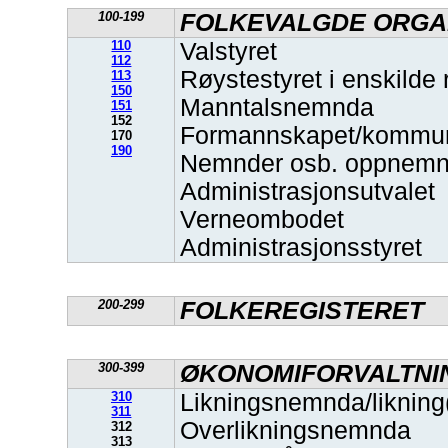
100-199
FOLKEVALGDE ORGA
110
Valstyret
112
Røystestyret i enskilde 
113
150
Manntalsnemnda
151
152
Formannskapet/kommun
170
190
Nemnder osb. oppnemn
Administrasjonsutvalet
Verneombodet
Administrasjonsstyret
200-299
FOLKEREGISTERET
300-399
ØKONOMIFORVALTNI
310
Likningsnemnda/likning
311
Overlikningsnemnda
312
313