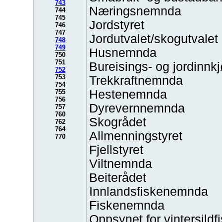
743
Næringsnemnda
744
745
Jordstyret
746
747
Jordutvalet/skogutvalet
748
749
Husnemnda
750
751
Bureisings- og jordinn
752
753
Trekkraftnemnda
754
Hestenemnda
755
756
Dyrevernnemnda
757
760
Skogrådet
762
764
Allmenningstyret
770
Fjellstyret
Viltnemnda
Beiterådet
Innlandsfiskenemnda
Fiskenemnda
Oppsynet for vintersildf