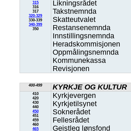
Likningsrådet
315
316
Takstnemnda
317
320-329
Skatteutvalet
330-339
340-399
Restansenemnda
350
Innstillingsnemnda
Heradskommisjonen
Oppmålingsnemnda
Kommunekassa
Revisjonen
400-499
KYRKJE OG KULTUR
410
Kyrkjevergen
420
Kyrkjetilsynet
430
440
Soknerådet
450
451
Fellesrådet
459
460
Geistleg lønsfond
465