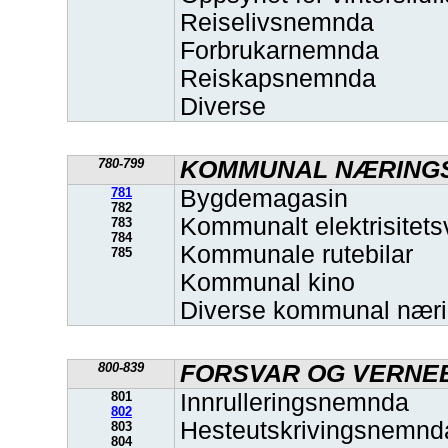
Reiselivsnemnda
Forbrukarnemnda
Reiskapsnemnda
Diverse
780-799
KOMMUNAL NÆRINGS
781
Bygdemagasin
782
Kommunalt elektrisitets
783
784
Kommunale rutebilar
785
Kommunal kino
Diverse kommunal nær
800-839
FORSVAR OG VERNE
801
Innrulleringsnemnda
802
Hesteutskrivingsnemnd
803
804