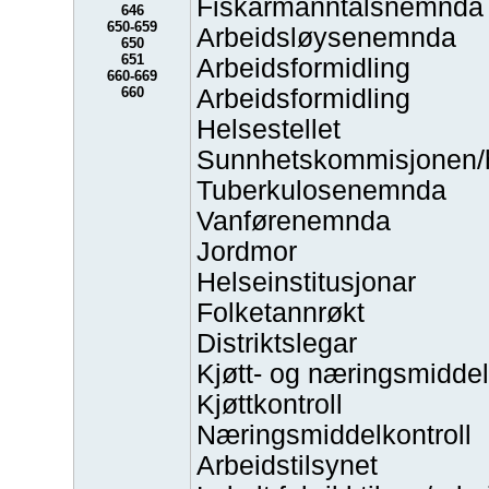
Fiskarmanntalsnemnda
646
650-659
Arbeidsløysenemnda
650
651
Arbeidsformidling
660-669
660
Arbeidsformidling
Helsestellet
Sunnhetskommisjonen/h
Tuberkulosenemnda
Vanførenemnda
Jordmor
Helseinstitusjonar
Folketannrøkt
Distriktslegar
Kjøtt- og næringsmiddel
Kjøttkontroll
Næringsmiddelkontroll
Arbeidstilsynet