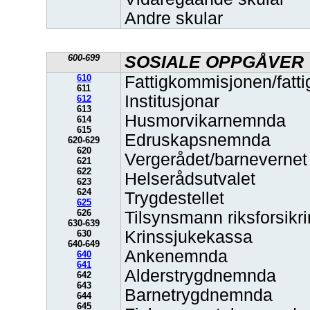
Andre skular
600-699
SOSIALE OPPGÅVER
610
Fattigkommisjonen/fattig
611
Institusjonar
612
613
Husmorvikarnemnda
614
615
Edruskapsnemnda
620-629
620
Vergerådet/barnevernet
621
622
Helserådsutvalet
623
624
Trygdestellet
625
626
Tilsynsmann riksforsikr
630-639
Krinssjukekassa
630
640-649
Ankenemnda
640
641
Alderstrygdnemnda
642
643
Barnetrygdnemnda
644
645