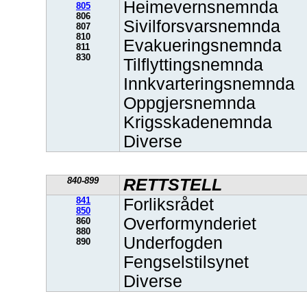
Heimevernsnemnda
805
806
Sivilforsvarsnemnda
807
810
Evakueringsnemnda
811
830
Tilflyttingsnemnda
Innkvarteringsnemnda
Oppgjersnemnda
Krigsskadenemnda
Diverse
840-899
RETTSTELL
841
Forliksrådet
850
Overformynderiet
860
880
Underfogden
890
Fengselstilsynet
Diverse