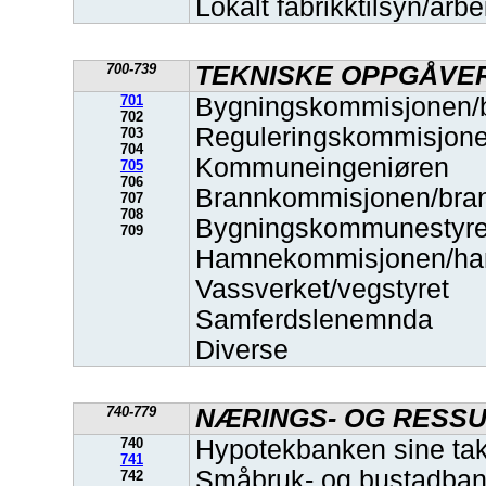
Lokalt fabrikktilsyn/ar
700-739
TEKNISKE OPPGÅVE
701
Bygningskommisjonen/
702
Reguleringskommisjon
703
704
Kommuneingeniøren
705
706
Brannkommisjonen/bran
707
708
Bygningskommunestyre
709
Hamnekommisjonen/ha
Vassverket/vegstyret
Samferdslenemnda
Diverse
740-779
NÆRINGS- OG RESS
740
Hypotekbanken sine ta
741
Småbruk- og bustadba
742