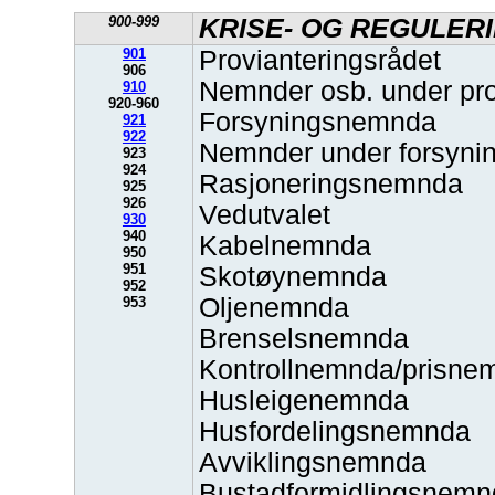
900-999
KRISE- OG REGULER
901
Provianteringsrådet
906
Nemnder osb. under pro
910
920-960
Forsyningsnemnda
921
922
Nemnder under forsyn
923
924
Rasjoneringsnemnda
925
926
Vedutvalet
930
940
Kabelnemnda
950
951
Skotøynemnda
952
Oljenemnda
953
Brenselsnemnda
Kontrollnemnda/prisne
Husleigenemnda
Husfordelingsnemnda
Avviklingsnemnda
Bustadformidlingsnemn